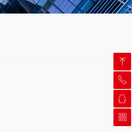
ꁸ
ꂅ
回到顶部
ꁗ
400-027-0095
ꀥ
QQ客服