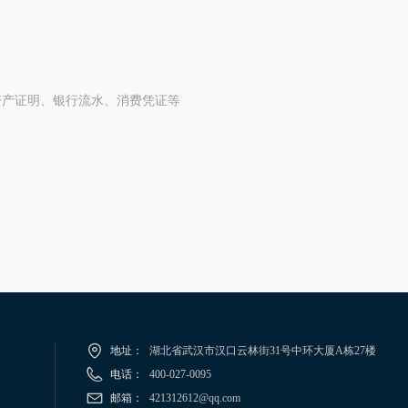
资产证明、银行流水、消费凭证等
地址：
湖北省武汉市汉口云林街31号中环大厦A栋27楼
电话：
400-027-0095
邮箱：
421312612@qq.com