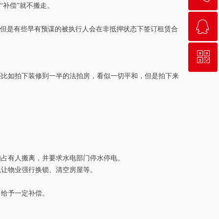
“补偿”就不搬走。
ꁗ
400-027-0095
，但是有些早有预谋的被执行人会在非抵押状态下签订租赁合
ꀥ
QQ客服
还比如拍下装修到一半的法拍房，看似一切平和，但是拍下来
微信二维码
知占有人搬离，并要求水电部门停水停电。
以让物业强行换锁、清空房屋等。
，给予一定补偿。