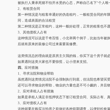
被执行人秉承死猪不怕开水烫的心态，声称自己名下“个人唯
2、有租赁合同
第一种情况是与租客串通好的伪造租约，一般租赁合同的年限
同，造成表面的合法租赁
第二种情况是正常租约，这种一般好处理，正常的租客也不
3、其他债权人占有
这种情况可以说是千奇百怪，小北举两个例子，比如当年被
后就有原来的装修公司过来索要装修费。
这类情况总的理由就是原房主欠我的钱，你买下这个房子就
如果遇到这类大家也不要惊慌，让小澄来支招。
四、
应对措施
1、寻求法院和物业帮助
虽然遇到这类情况法院不会强制执行到底，但法院也希望买
还可以寻求物业的帮助，物业的力量也是不可小觑的，并且
2、应对承租人占有措施
如果是承租人满足非抵押状态下签订租赁合同、实际占有、
3、应对债权人占有
这种就要在购买法拍房之前做好各种前期调查，以便轻松捡