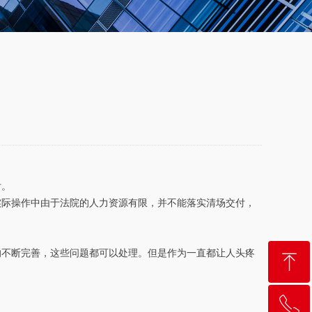
付。
实际操作中由于法院的人力资源有限，并不能落实清场交付，
的不断完善，这些问题都可以处理。但是作为一直都让人头疼
ꁸ
ꂅ
回到顶部