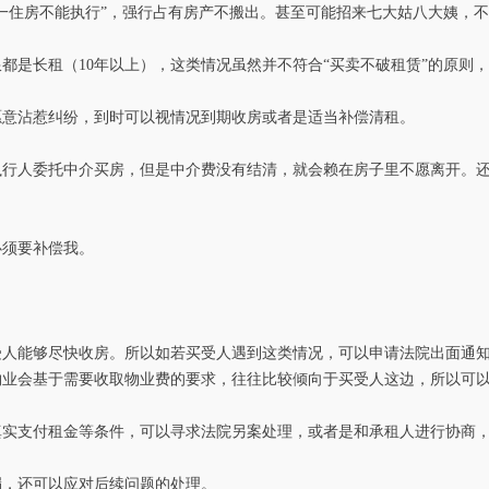
一住房不能执行”，强行占有房产不搬出。甚至可能招来七大姑八大姨，不
都是长租（10年以上），这类情况虽然并不符合“买卖不破租赁”的原则
愿意沾惹纠纷，到时可以视情况到期收房或者是适当补偿清租。
执行人委托中介买房，但是中介费没有结清，就会赖在房子里不愿离开。
必须要补偿我。
受人能够尽快收房。所以如若买受人遇到这类情况，可以申请法院出面通
物业会基于需要收取物业费的要求，往往比较倾向于买受人这边，所以可
真实支付租金等条件，可以寻求法院另案处理，或者是和承租人进行协商
漏，还可以应对后续问题的处理。