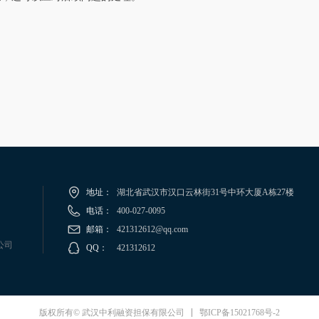
地址：
湖北省武汉市汉口云林街31号中环大厦A栋27楼
电话：
400-027-0095
邮箱：
421312612@qq.com
公司
QQ：
421312612
鄂ICP备15021768号-2
版权所有© 武汉中利融资担保有限公司